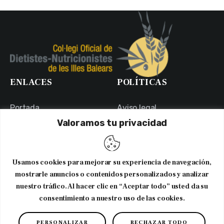
ENLACES
POLÍTICAS
Portada
Aviso legal
Valoramos tu privacidad
Portal de Transparencia
Política de Privacidad
Contacto
Política de Cookies
Usuarios
Canal Ético
Usamos cookies para mejorar su experiencia de navegación,
NEWSLETTER
mostrarle anuncios o contenidos personalizados y analizar
nuestro tráfico. Al hacer clic en “Aceptar todo” usted da su
consentimiento a nuestro uso de las cookies.
Suscribirme al newsletter
PERSONALIZAR
RECHAZAR TODO