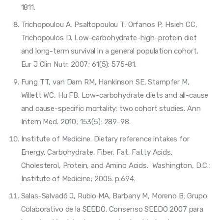
1811.
Trichopoulou A, Psaltopoulou T, Orfanos P, Hsieh CC,
Trichopoulos D. Low-carbohydrate-high-protein diet
and long-term survival in a general population cohort.
Eur J Clin Nutr. 2007; 61(5): 575-81.
Fung TT, van Dam RM, Hankinson SE, Stampfer M,
Willett WC, Hu FB. Low-carbohydrate diets and all-cause
and cause-specific mortality: two cohort studies. Ann
Intern Med. 2010; 153(5): 289-98.
Institute of Medicine. Dietary reference intakes for
Energy, Carbohydrate, Fiber, Fat, Fatty Acids,
Cholesterol, Protein, and Amino Acids. Washington, D.C.:
Institute of Medicine; 2005. p.694.
Salas-Salvadó J, Rubio MA, Barbany M, Moreno B; Grupo
Colaborativo de la SEEDO. Consenso SEEDO 2007 para