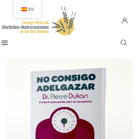
ES
COLEGIACIÓN
COLEGIADOS
EMPLEO
CIUDADANÍA
RECURSOS
TRANSPARENCIA