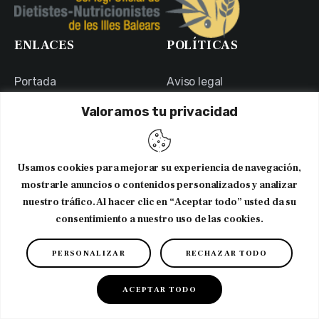
ENLACES
POLÍTICAS
Portada
Aviso legal
Portal de Transparencia
Política de Privacidad
Valoramos tu privacidad
Contacto
Política de Cookies
Usuarios
Canal Ético
Usamos cookies para mejorar su experiencia de navegación,
NEWSLETTER
mostrarle anuncios o contenidos personalizados y analizar
nuestro tráfico. Al hacer clic en “Aceptar todo” usted da su
Suscribirme al newsletter
consentimiento a nuestro uso de las cookies.
PERSONALIZAR
RECHAZAR TODO
Copyright © 2026. CODNIB. Colegio Oficial de Dietistas-
Nutricionistas de Illes Balears
ACEPTAR TODO