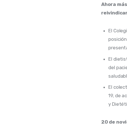
Ahora más 
reivindica
El Coleg
posición
presenta
El dieti
del paci
saludabl
El colec
19, de a
y Dietét
20 de nov