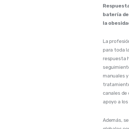
Respuesta 
batería d
la obesida
La profesió
para toda la
respuesta ha
seguimiento
manuales y 
tratamiento
canales de 
apoyo a los
Además, se 
globales co