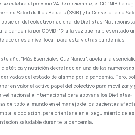
 se celebra el próximo 24 de noviembre, el CODNIB ha regi
icio de Salud de Illes Balears (SSIB) y la Conselleria de Salu
posición del colectivo nacional de Dietistas-Nutricionista
a la pandemia por COVID-19, a la vez que ha presentado u
e acciones a nivel local, para esta y otras pandemias.
este año, “Más Esenciales Que Nunca”, apela a la esenciali
e dietética y nutrición decretado en una de las numerosas
derivadas del estado de alarma por la pandemia. Pero, sob
ner en valor el activo papel del colectivo para movilizar y
nivel nacional e internacional para apoyar a los Dietistas-
tas de todo el mundo en el manejo de los pacientes afecta
omo a la población, para orientarle en el seguimiento de est
entación saludable durante la pandemia.  