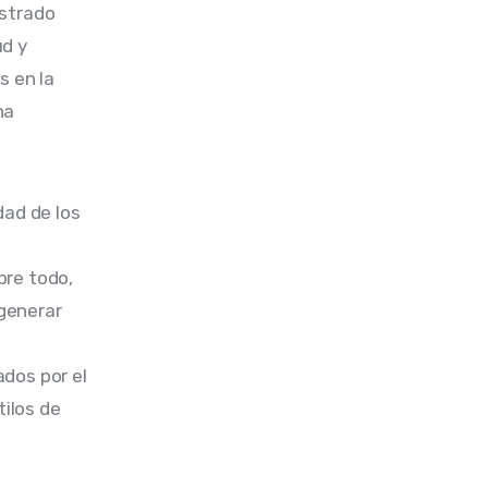
strado 
d y 
s en la 
na 
dad de los 
 
re todo, 
 generar 
dos por el 
ilos de 