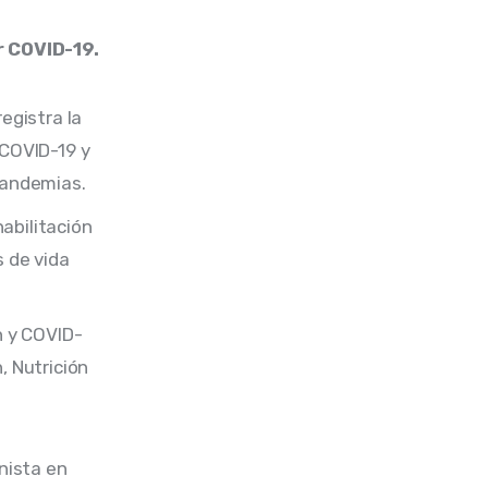
r COVID-19.
egistra la
 COVID-19 y
 pandemias.
abilitación
s de vida
n y COVID-
, Nutrición
nista en 