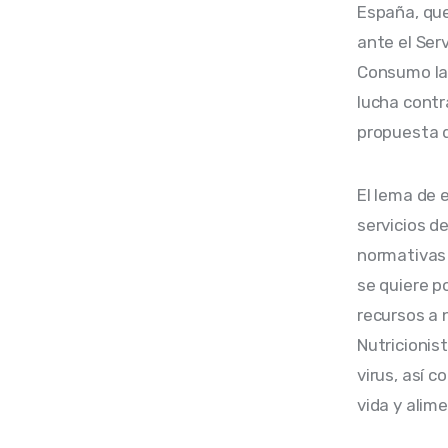
España, que
ante el Serv
Consumo la 
lucha contr
propuesta d
El lema de 
servicios d
normativas 
se quiere po
recursos a 
Nutricionis
virus, así c
vida y alim