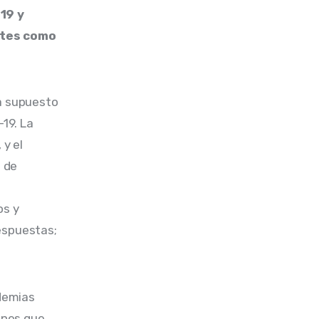
19 y 
ntes como 
a supuesto 
19. La 
y el 
 de 
s y 
espuestas; 
demias 
ones que 