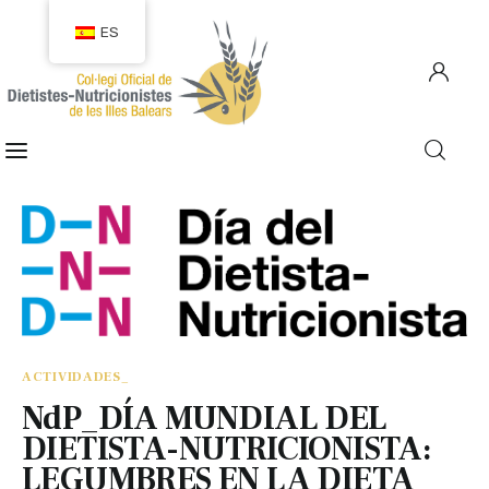
ES
COLEGIACIÓN
COLEGIADOS
EMPLEO
CIUDADANÍA
RECURSOS
ACTIVIDADES_
NdP_DÍA MUNDIAL DEL
TRANSPARENCIA
DIETISTA-NUTRICIONISTA:
LEGUMBRES EN LA DIETA