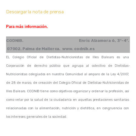
Descargar la nota de prensa
Para más información.
CODNIB.                                               Enric Alzamora 6, 3º-4ª. 
 07002. Palma de Mallorca.  www. codnib.es  
EL Colegio Oficial de Dietistas-Nutricionistas de Illes Balears es una 
Corporación de derecho público que agrupa al colectivo de Dietistas-
Nutricionistas colegiados en nuestra Comunidad al amparo de la Ley 4/2007, 
de 28 de marzo, de creación del Colegio Oficial de Dietistas-Nutricionistas de 
Illes Balears. 
CODNIB tiene como objetivos organizar y ordenar la profesión, así 
como velar por la salud de la ciudadanía en aquellas prestaciones sanitarias 
relacionadas con la alimentación, nutrición y dietética, en congruencia con 
los intereses generales de la sociedad. 