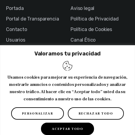
Portada
Aviso legal
Portal de Transparencia
Política de Privacidad
Contacto
Política de Cookies
Usuarios
Canal Ético
Valoramos tu privacidad
NEWSLETTER
Usamos cookies para mejorar su experiencia de navegación,
Suscribirme al newsletter
mostrarle anuncios o contenidos personalizados y analizar
nuestro tráfico. Al hacer clic en “Aceptar todo” usted da su
consentimiento a nuestro uso de las cookies.
PERSONALIZAR
RECHAZAR TODO
Copyright © 2026. CODNIB. Colegio Oficial de Dietistas-
Nutricionistas de Illes Balears
ACEPTAR TODO