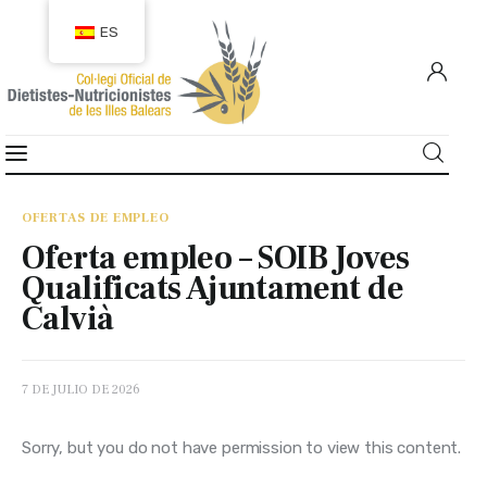
ES
COLEGIACIÓN
COLEGIADOS
OFERTAS DE EMPLEO
Oferta empleo – SOIB Joves
EMPLEO
Qualificats Ajuntament de
Calvià
CIUDADANÍA
RECURSOS
7 DE JULIO DE 2026
TRANSPARENCIA
Sorry, but you do not have permission to view this content.