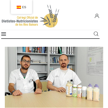
ES
COLEGIACIÓN
COLEGIADOS
EMPLEO
CIUDADANÍA
RECURSOS
TRANSPARENCIA