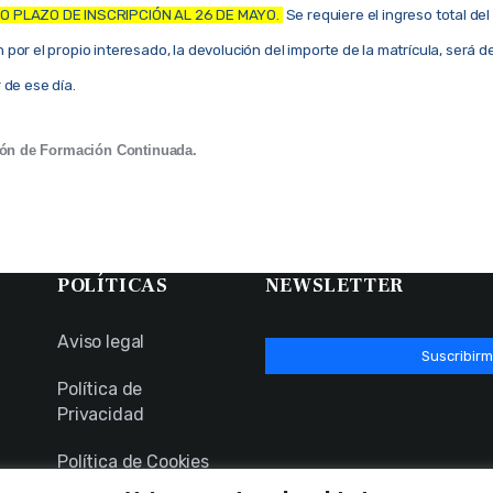
 PLAZO DE INSCRIPCIÓN AL 26 DE MAYO.
Se requiere el ingreso total del
por el propio interesado, la devolución del importe de la matrícula, será d
 de ese día.
ción de Formación Continuada.
POLÍTICAS
NEWSLETTER
Aviso legal
Suscribirm
Política de
Privacidad
Política de Cookies