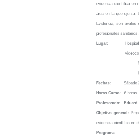
evidencia científica en 
área en la que ejerza.
Evidencia, son avales c
profesionales sanitarios
Lugar:
Hospita
Videoconf
Menorca: aula de
Ibiza: aula de 
Fechas:
Sábado 28 de 
Horas Curso:
6 horas.
Profesorado:
Eduard 
Objetivo general:
Prop
evidencia científica en e
Programa