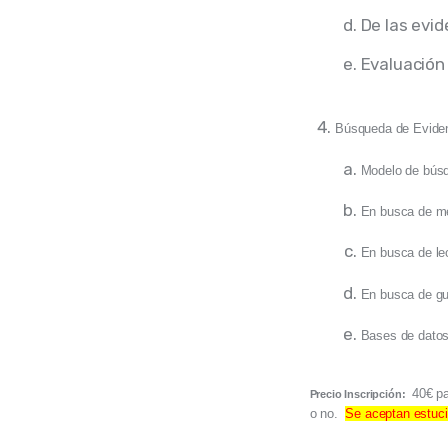
De las evi
Evaluación
Búsqueda de Evidenc
Modelo de búsq
En busca de me
En busca de lec
En busca de guí
Bases de datos
40€ pa
Precio Inscripción:
o no.
Se aceptan estuci