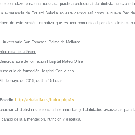
nutrición, clave para una adecuada práctica profesional del dietista-nutricionis
 La experiencia de Eduard Baladia en este campo así como la nueva Red de
lave de esta sesión formativa que es una oportunidad para los dietistas-nut
.
l Universitario Son Espases. Palma de Mallorca.
erencia simultánea:
 formación Hospital Mateu Orfila.
formación Hospital Can Mises.
mayo de 2016, de 9 a 15 horas.
Baladia
http://ebaladia.es/index.php/cv
orcionar al dietista-nutricionista herramientas y habilidades avanzadas para 
l campo de la alimentación, nutrición y dietética.