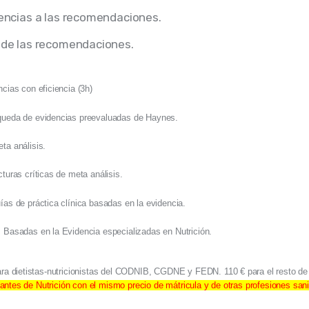
dencias a las recomendaciones.
 de las recomendaciones.
ias con eficiencia (3h)
ueda de evidencias preevaluadas de Haynes.
ta análisis.
turas críticas de meta análisis.
as de práctica clínica basadas en la evidencia.
 Basadas en la Evidencia especializadas en Nutrición.
ra dietistas-nutricionistas del CODNIB, CGDNE y FEDN. 110 € para el resto de 
antes de Nutrición con el mismo precio de mátricula y de otras profesiones sani