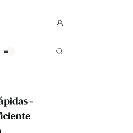
ápidas -
iciente
a