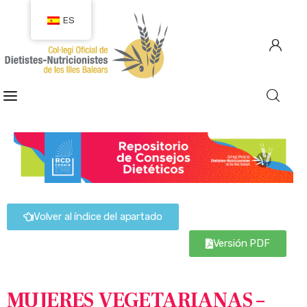
ES
COLEGIACIÓN
COLEGIADOS
EMPLEO
CIUDADANÍA
Volver al índice del apartado
RECURSOS
Versión PDF
TRANSPARENCIA
MUJERES VEGETARIANAS –