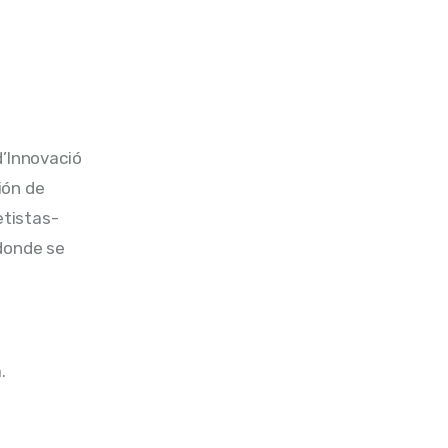
d’Innovació 
ión de 
etistas-
donde se 
. 