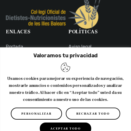
ENLACES
POLÍTICAS
Portada
Aviso legal
Valoramos tu privacidad
Portal de Transparencia
Política de Privacidad
Contacto
Política de Cookies
Usuarios
Canal Ético
Usamos cookies para mejorar su experiencia de navegación,
NEWSLETTER
mostrarle anuncios o contenidos personalizados y analizar
nuestro tráfico. Al hacer clic en “Aceptar todo” usted da su
consentimiento a nuestro uso de las cookies.
Suscribirme al newsletter
PERSONALIZAR
RECHAZAR TODO
Copyright © 2026. CODNIB. Colegio Oficial de Dietistas-
Nutricionistas de Illes Balears
ACEPTAR TODO