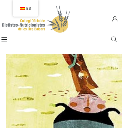
ES
COLEGIACIÓN
COLEGIADOS
EMPLEO
CIUDADANÍA
RECURSOS
TRANSPARENCIA