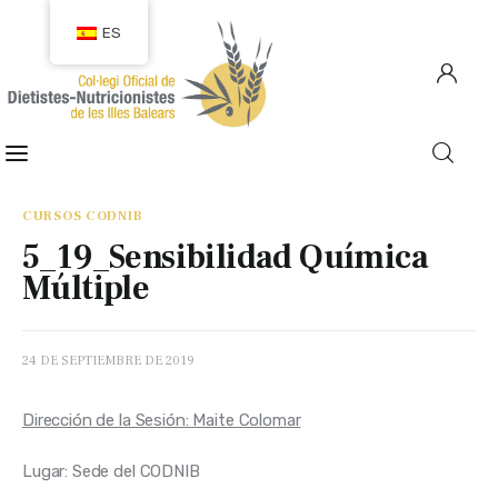
ES
COLEGIACIÓN
COLEGIADOS
CURSOS CODNIB
5_19_Sensibilidad Química
EMPLEO
Múltiple
CIUDADANÍA
24 DE SEPTIEMBRE DE 2019
RECURSOS
Dirección de la Sesión: Maite Colomar
TRANSPARENCIA
Lugar: Sede del CODNIB