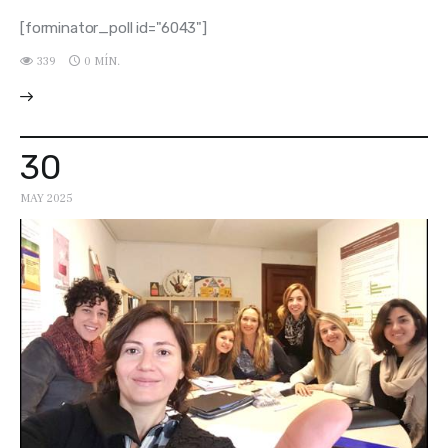
[forminator_poll id="6043"]
339
0 MÍN.
30
MAY 2025