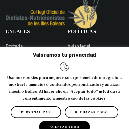
ENLACES
POLÍTICAS
Portada
Aviso legal
Valoramos tu privacidad
Portal de Transparencia
Política de Privacidad
Contacto
Política de Cookies
Usuarios
Canal Ético
Usamos cookies para mejorar su experiencia de navegación,
NEWSLETTER
mostrarle anuncios o contenidos personalizados y analizar
nuestro tráfico. Al hacer clic en “Aceptar todo” usted da su
consentimiento a nuestro uso de las cookies.
Suscribirme al newsletter
PERSONALIZAR
RECHAZAR TODO
Copyright © 2026. CODNIB. Colegio Oficial de Dietistas-
Nutricionistas de Illes Balears
ACEPTAR TODO