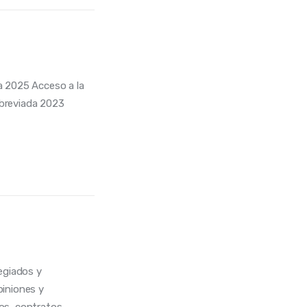
a 2025 Acceso a la
breviada 2023
egiados y
piniones y
os, contratos…