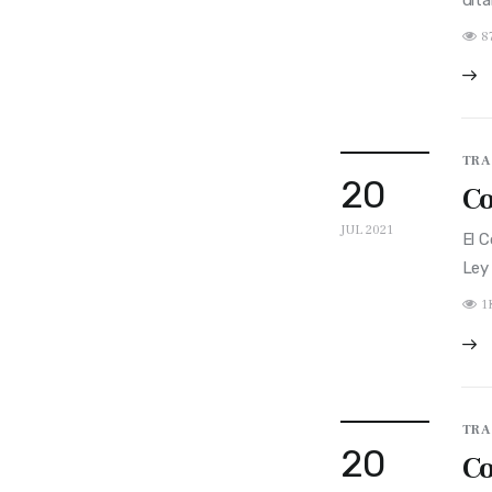
8
TRA
20
Co
JUL 2021
El C
Ley
1
TRA
20
Co