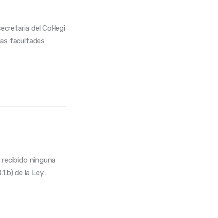
cretaria del Col·legi
 las facultades
 recibido ninguna
.1.b) de la Ley…