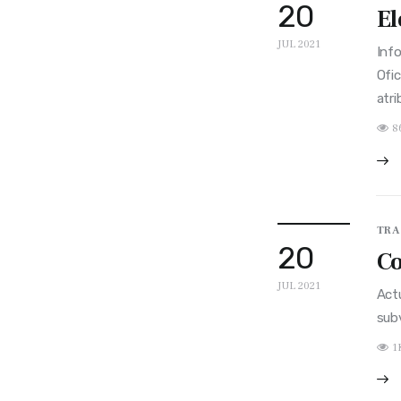
20
El
JUL 2021
Info
Ofic
atri
8
TRA
20
Co
JUL 2021
Act
subv
1