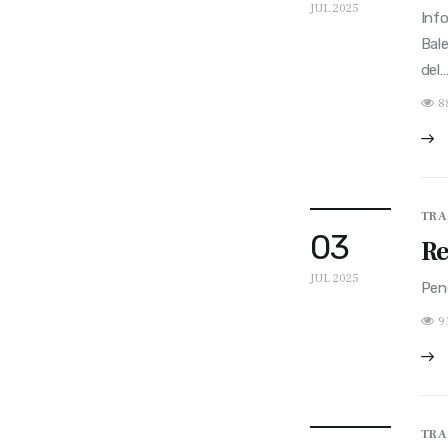
JUL 2025
Info
Bal
del
8
TRA
03
Re
JUL 2025
Pen
9
TRA