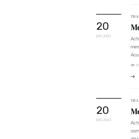
TRA
20
M
JUL 2021
Act
mem
Acc
9
TRA
20
Me
JUL 2021
Act
comi
dit