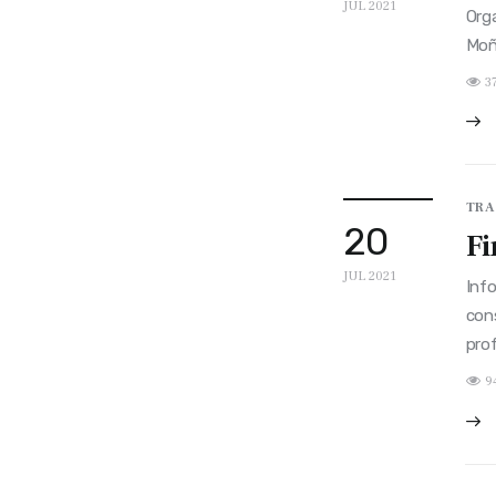
JUL 2021
Orga
Moñ
3
TRA
20
Fi
JUL 2021
Info
cons
prof
9