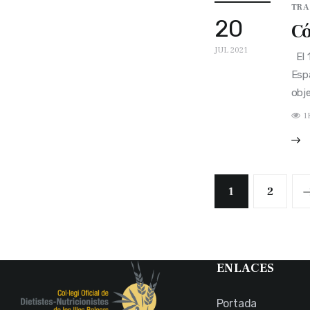
TRA
20
Có
JUL 2021
El 1
Espa
obje
1
1
>
2
ENLACES
Portada